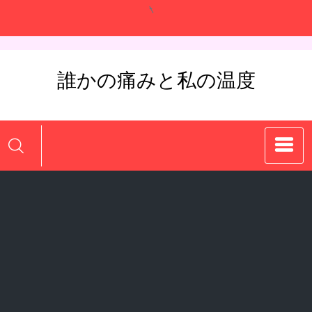
コ
ン
テ
ン
誰かの痛みと私の温度
ツ
へ
ス
キ
ッ
プ